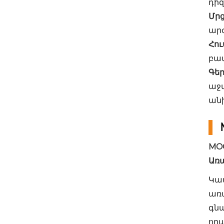
դի
Մրց
ար
Հու
բա
Գե
աջա
ան
MO
Առ
Կա
առ
գնա
որա