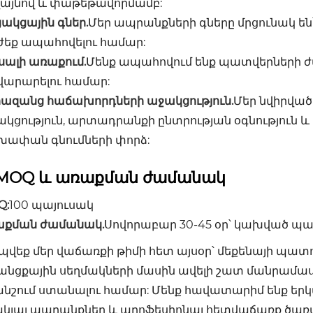
զայնով և փաթեթավորմամբ:
ակցային գներ.
Մեր ապրանքների գները մրցունակ են
ժեք ապահովելու համար:
սալի առաքում.
Մենք ապահովում ենք պատվերների ժ
վարարելու համար:
րազանց հաճախորդների աջակցություն.
Մեր նվիրվա
կցություն, արտադրանքի ընտրության օգնություն և
խափան գնումների փորձ:
MOQ և առաքման ժամանակ
Q:
100 պայուսակ
աքման ժամանակ.
Սովորաբար 30-45 օր՝ կախված պ
պվեք մեր վաճառքի թիմի հետ այսօր՝ մեքենայի պա
անցքային սեղմակների մասին ավելի շատ մանրամաս
նշում ստանալու համար: Մենք հավատարիմ ենք երկ
կյալ ապրանքներ և պրոֆեսիոնալ հետվաճառք ծառայո