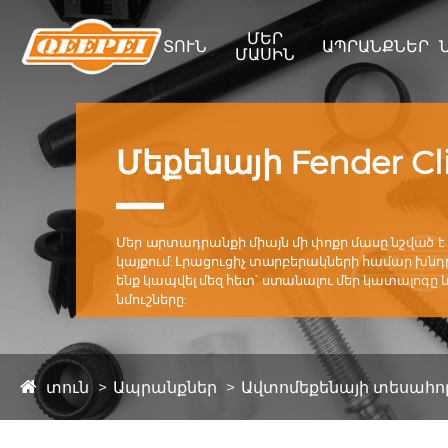
ՄԵՐ
ՏՈՒՆ
ԱՊՐԱՆՔՆԵՐ
ՄԱՍԻՆ
Մեքենայի Fender Cl
Մեր արտադրանքի միայն մի փոքր մասը նշված է
կայքում: Լրացուցիչ տարբերակների համար խնդ
ենք կապվել մեզ հետ՝ ստանալու մեր կատալոգը 
նմուշները:
տուն
Ապրանքներ
Ավտոմեքենայի տեսահո