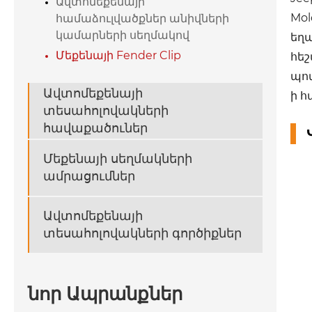
Ավտոմեքենայի
Mol
համաձուլվածքներ անիվների
կամարների սեղմակով
եղ
Մեքենայի Fender Clip
հեշ
պոտ
Ավտոմեքենայի
ի 
տեսահոլովակների
հավաքածուներ
Մեքենայի սեղմակների
ամրացումներ
Ավտոմեքենայի
տեսահոլովակների գործիքներ
նոր Ապրանքներ