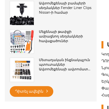
Ավտոմեքենայի բամպերի
սեղմակներ Fender Liner Clips
Nissan-ի համար
Մեքենայի թափքի
ամրացնող սեղմակների
հավաքածուներ
Կոդ
Մետաղական ինքնակպչուն
ԴՈՒ
պտուտակներ
Նյո
Ավտոմեքենայի ավտոմատ
սեղմակի ամրացումներ
Գու
Երկ
Փա
Դիտել ավելին
Հար