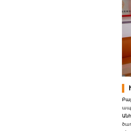
Բա
ապ
Ան
ծառ