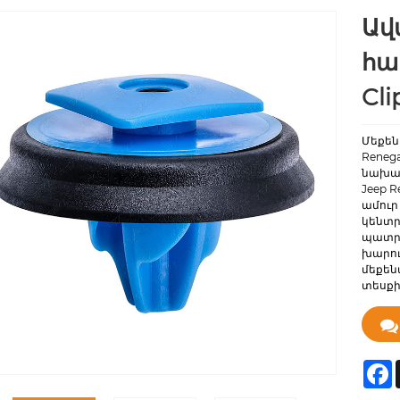
Ավ
հա
Cl
Մեքեն
Renega
նախագ
Jeep 
ամուր
կենտր
պատրա
խարու
մեքեն
տեսքի
F