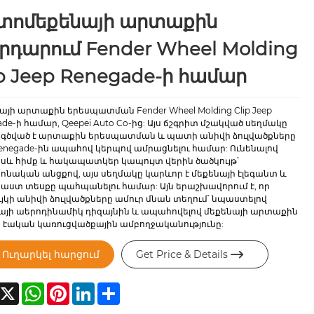
տոմեքենայի արտաքին
րդարում Fender Wheel Molding
ip Jeep Renegade-ի համար
այի արտաքին երեսպատման Fender Wheel Molding Clip Jeep
de-ի համար, Qeepei Auto Co-ից: Այս ճշգրիտ մշակված սեղմակը
ծված է արտաքին երեսպատման և պատի անիվի ձուլվածքները
Renegade-ին ապահով կերպով ամրացնելու համար: Ունենալով
 սև հիմք և հակապատկեր կապույտ վերին ծածկույթ՝
ոնական անցքով, այս սեղմակը կարևոր է մեքենայի էլեգանտ և
ստ տեսքը պահպանելու համար: Այն երաշխավորում է, որ
յկի անիվի ձուլվածքները ամուր մնան տեղում՝ նպաստելով
այի աերոդինամիկ դիզայնին և ապահովելով մեքենայի արտաքին
 էական կառուցվածքային ամբողջականությունը:
Ուղարկել հարցում
Get Price & Details

acebook
X
WhatsApp
Pinterest
LinkedIn
Share