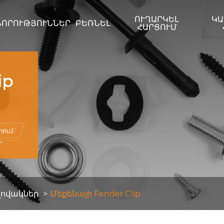
ՈՒՂԱՐԿԵԼ
ԿԱ
ՆՈՐՈՒԹՅՈՒՆՆԵՐ
ԲԵՌՆԵԼ
ՀԱՐՑՈՒՄ
ip
րում
և
լովակներ
Մեքենայի Fender Clip