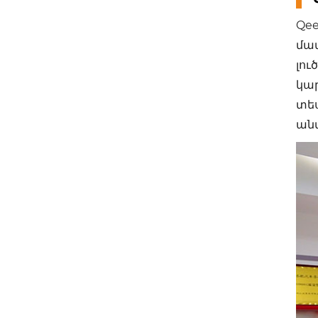
Qee
մա
լու
կա
տես
ան